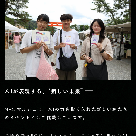
―
AIが表現する、“新しい未来”
NEOマルシェは、
AIの力を取り入れた新しいかたち
のイベント
として挑戦しています。
会場を彩るBGMは「suno AI」によって生まれたAI