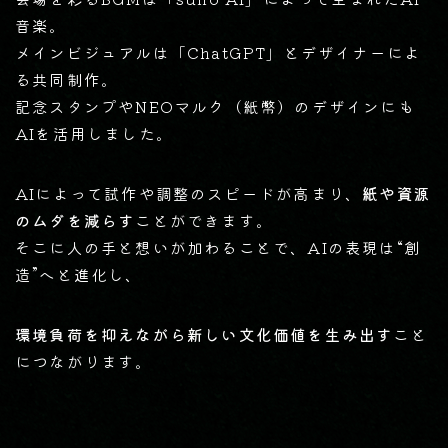
音楽。
メインビジュアルは「ChatGPT」とデザイナーによ
る共同制作。
記念スタンプやNEOマルク（紙幣）のデザインにも
AIを活用しました。
AIによって試作や調整のスピードが高まり、
紙や資源
のムダを減らす
ことができます。
そこに人の手と想いが加わることで、AIの表現は“創
造”へと進化し、
環境負荷を抑えながら新しい文化価値を生み出す
こと
につながります。