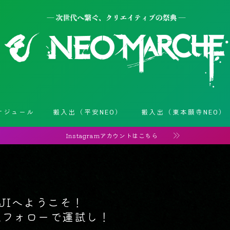
ケジュール
搬入出（平安NEO）
搬入出（東本願寺NEO）
Instagramアカウントはこちら
UJIへようこそ！
ramフォローで運試し！